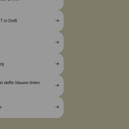
 in Delft
rg
n delfts blauwe tinten
r