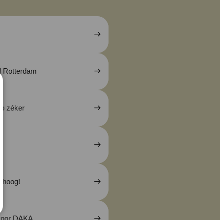
el Rotterdam
p zéker
 hoog!
 voor DAKA