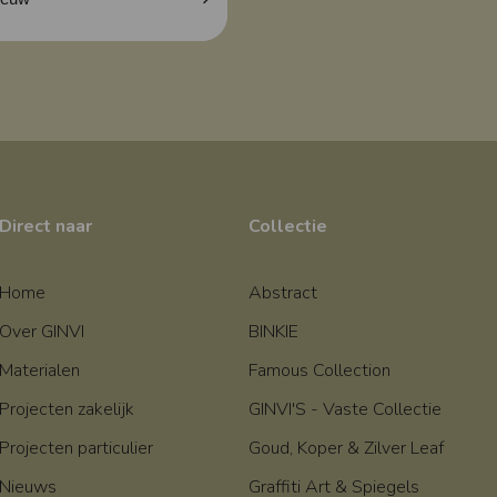
Direct naar
Collectie
Home
Abstract
Over GINVI
BINKIE
Materialen
Famous Collection
Projecten zakelijk
GINVI'S - Vaste Collectie
Projecten particulier
Goud, Koper & Zilver Leaf
Nieuws
Graffiti Art & Spiegels