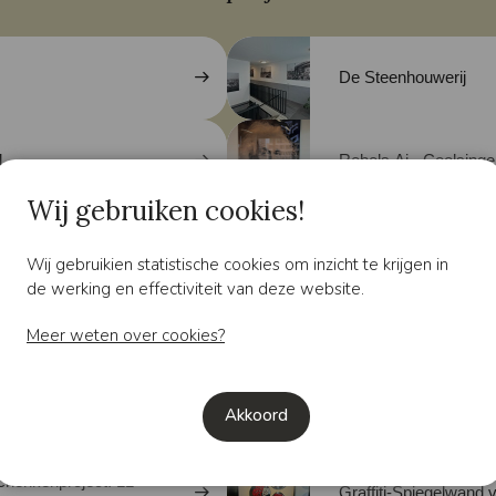
De Steenhouwerij
d
Rebels Ai - Coolsing
Wij gebruiken cookies!
oor Randstad Vastgoed
Univé Zoetermeer - O
Wij gebruikien statistische cookies om inzicht te krijgen in
de werking en effectiviteit van deze website.
 de muur – in stijl en
Roxit in Zoetermeer
Meer weten over cookies?
SGR Binkie 1,5 meter
Akkoord
schenkenproject: 11
Graffiti-Spiegelwand