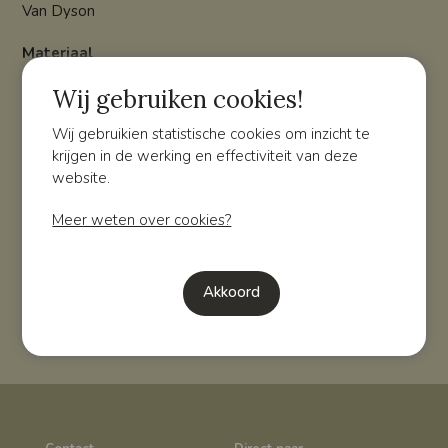
Van Dyson
Materiaal
Brushd Dibond Zilver + Ar print + Graffiti + Epoxy kunsthars
Wij gebruiken cookies!
Overzicht
Volgende
Wij gebruikien statistische cookies om inzicht te
krijgen in de werking en effectiviteit van deze
website.
Meer weten?
Wilt u meer weten over de verschillende mogelijkheden
Meer weten over cookies?
en prijzen? Neem dan gerust contact met ons op!
Contact
Akkoord