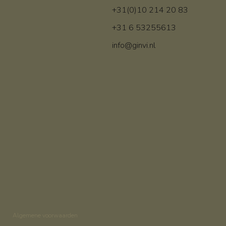
+31(0)10 214 20 83
+31 6 53255613
info@ginvi.nl
Algemene voorwaarden