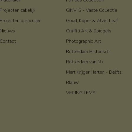
Materialen
Famous Collection
Projecten zakelijk
GINVI'S - Vaste Collectie
Projecten particulier
Goud, Koper & Zilver Leaf
Nieuws
Graffiti Art & Spiegels
Contact
Photographic Art
Rotterdam Historisch
Rotterdam van Nu
Mart Krijger Harten - Delfts
Blauw
VEILINGITEMS