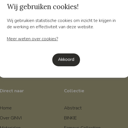
Wij gebruiken cookies!
Meer weten?
Wilt u meer weten over 
Neem dan gerust contac
Wij gebruikien statistische cookies om inzicht te krijgen in
de werking en effectiviteit van deze website.
Contact
Meer weten over cookies?
Akkoord
Direct naar
Collectie
Home
Abstract
Over GINVI
BINKIE