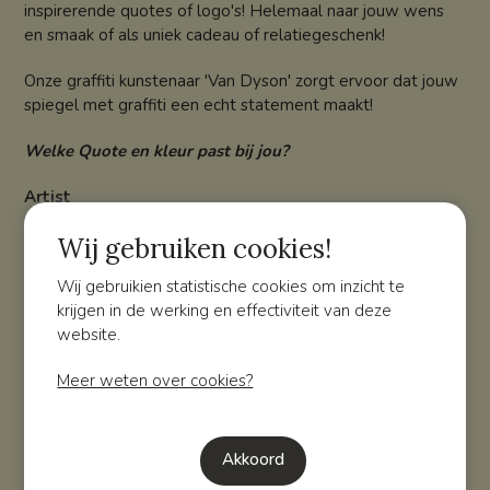
inspirerende quotes of logo's! Helemaal naar jouw wens
en smaak of als uniek cadeau of relatiegeschenk!
Onze graffiti kunstenaar 'Van Dyson' zorgt ervoor dat jouw
spiegel met graffiti een echt statement maakt!
Welke Quote en kleur past bij jou?
Artist
vanDyson
Wij gebruiken cookies!
Materiaal
Wij gebruikien statistische cookies om inzicht te
Spiegel met handgemaakte graffiti quote-art
krijgen in de werking en effectiviteit van deze
website.
Maten
Diverse maten mogelijk
Meer weten over cookies?
Overzicht
Volgende
Akkoord