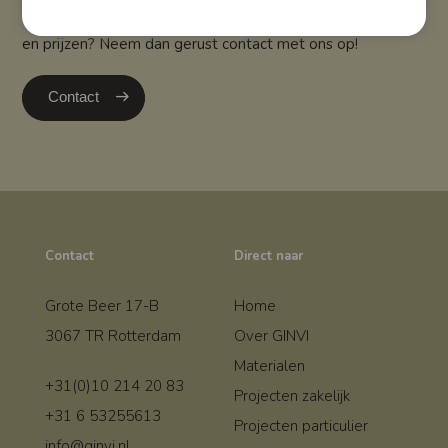
Meer weten?
Wilt u meer weten over de verschillende mogelijkheden
en prijzen? Neem dan gerust contact met ons op!
Contact
Contact
Direct naar
Grote Beer 17-B
Home
3067 TR Rotterdam
Over GINVI
Materialen
+31(0)10 214 20 83
Projecten zakelijk
+31 6 53255613
Projecten particulier
info@ginvi.nl