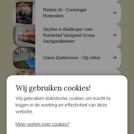
Rebels Ai - Coolsingel
Rotterdam
Skyline in Bladkoper voor
Randstad Vastgoed Groep
Vastgoedbeheer
Univé Zoetermeer - Op zéker
Jouw bedrijfs verhaal aan de
muur – in stijl en kleur
Wij gebruiken cookies!
Wij gebruikien statistische cookies om inzicht te
Roxit in Zoetermeer
krijgen in de werking en effectiviteit van deze
website.
Meer weten over cookies?
Shipping Technology