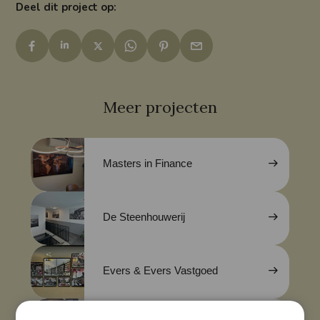
Deel dit project op:
Meer projecten
Masters in Finance
De Steenhouwerij
Evers & Evers Vastgoed
Rebels Ai - Coolsingel