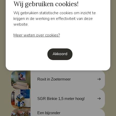
Wij gebruiken cookies!
Rotterdam
Wij gebruikien statistische cookies om inzicht te
Skyline in Bladkoper voor
krijgen in de werking en effectiviteit van deze
Randstad Vastgoed Groep
website.
Vastgoedbeheer
Meer weten over cookies?
Univé Zoetermeer - Op zéker
Akkoord
Jouw bedrijfs verhaal aan de
muur – in stijl en kleur
Roxit in Zoetermeer
SGR Binkie 1,5 meter hoog!
Een bijzonder