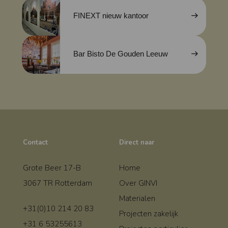
FINEXT nieuw kantoor
Bar Bisto De Gouden Leeuw
Contact
Direct naar
Grote Beer 17-B
Home
3067 TR Rotterdam
Over GINVI
Materialen
+31(0)10 214 20 83
Projecten zakelijk
+31 6 53255613